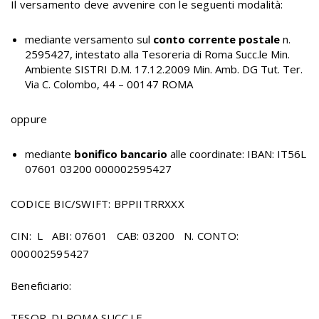
Il versamento deve avvenire con le seguenti modalità:
mediante versamento sul
conto corrente postale
n.
2595427, intestato alla Tesoreria di Roma Succ.le Min.
Ambiente SISTRI D.M. 17.12.2009 Min. Amb. DG Tut. Ter.
Via C. Colombo, 44 – 00147 ROMA
oppure
mediante
bonifico bancario
alle coordinate: IBAN: IT56L
07601 03200 000002595427
CODICE BIC/SWIFT: BPPIITRRXXX
CIN: L ABI: 07601 CAB: 03200 N. CONTO:
000002595427
Beneficiario:
TESOR. DI ROMA SUCC.LE