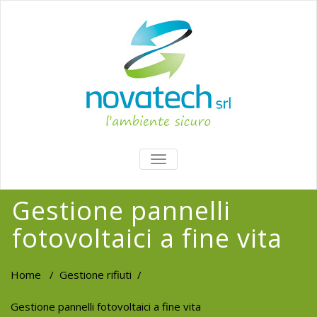
TOGGLE
NAVIGATION
Gestione pannelli
fotovoltaici a fine vita
Home
/
Gestione rifiuti
/
Gestione pannelli fotovoltaici a fine vita