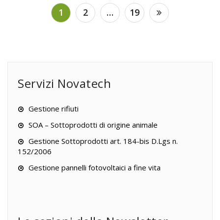
Navigazione
1
2
…
19
articoli
Servizi Novatech
Gestione rifiuti
SOA – Sottoprodotti di origine animale
Gestione Sottoprodotti art. 184-bis D.Lgs n.
152/2006
Gestione pannelli fotovoltaici a fine vita