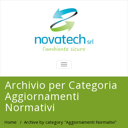
TOGGLE
NAVIGATION
Archivio per Categoria
Aggiornamenti
Normativi
Home
/
Archive by category "Aggiornamenti Normativi"