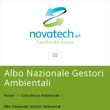
TOGGLE
NAVIGATION
Albo Nazionale Gestori
Ambientali
Home
/
Consulenza Ambientale
/
Albo Nazionale Gestori Ambientali