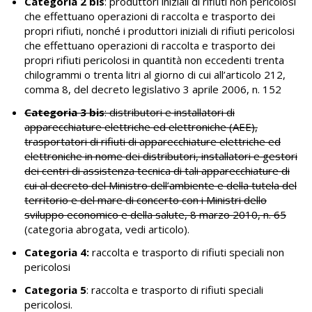
Categoria 2 bis
: produttori iniziali di rifiuti non pericolosi
che effettuano operazioni di raccolta e trasporto dei
propri rifiuti, nonché i produttori iniziali di rifiuti pericolosi
che effettuano operazioni di raccolta e trasporto dei
propri rifiuti pericolosi in quantità non eccedenti trenta
chilogrammi o trenta litri al giorno di cui all’articolo 212,
comma 8, del decreto legislativo 3 aprile 2006, n. 152
Categoria 3 bis
: distributori e installatori di
apparecchiature elettriche ed elettroniche (AEE),
trasportatori di rifiuti di apparecchiature elettriche ed
elettroniche in nome dei distributori, installatori e gestori
dei centri di assistenza tecnica di tali apparecchiature di
cui al decreto del Ministro dell’ambiente e della tutela del
territorio e del mare di concerto con i Ministri dello
sviluppo economico e della salute, 8 marzo 2010, n. 65
(categoria abrogata,
vedi articolo
).
Categoria 4:
raccolta e trasporto di rifiuti speciali non
pericolosi
Categoria 5
: raccolta e trasporto di rifiuti speciali
pericolosi.