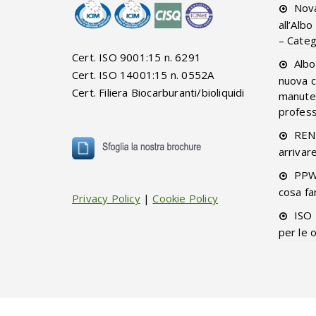
Nova
all’Alb
– Categ
Cert. ISO 9001:15 n. 6291
Albo
Cert. ISO 14001:15 n. 0552A
nuova c
Cert. Filiera Biocarburanti/bioliquidi
manuten
professi
RENT
arrivar
PPW
cosa fa
Privacy Policy
|
Cookie Policy
ISO 
per le 