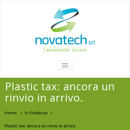
TOGGLE
NAVIGATION
Plastic tax: ancora un
rinvio in arrivo.
Home
/
In Evidenza
/
Plastic tax: ancora un rinvio in arrivo.