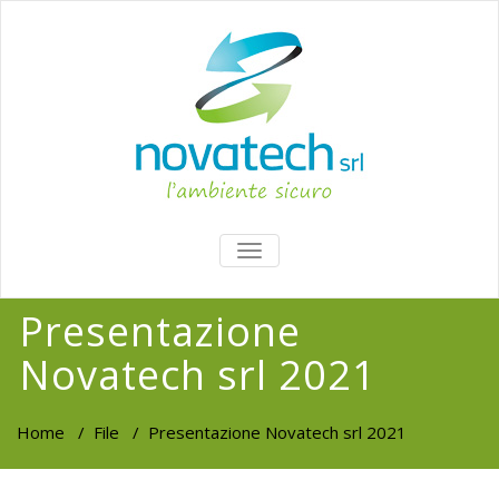
TOGGLE
NAVIGATION
Presentazione
Novatech srl 2021
Home
/
File
/
Presentazione Novatech srl 2021