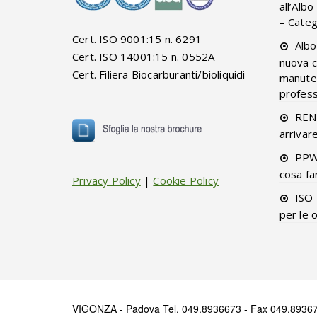
all’Alb
– Categ
Cert. ISO 9001:15 n. 6291
Albo
Cert. ISO 14001:15 n. 0552A
nuova c
Cert. Filiera Biocarburanti/bioliquidi
manuten
professi
RENT
arrivar
PPW
cosa fa
Privacy Policy
|
Cookie Policy
ISO 
per le 
VIGONZA - Padova Tel. 049.8936673 - Fax 049.89367