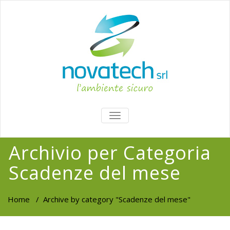
TOGGLE
NAVIGATION
Archivio per Categoria
Scadenze del mese
Home
/
Archive by category "Scadenze del mese"