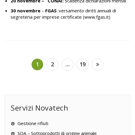
20 novembre –
CONAI:
scadenza dichiarazioni mensili
30 novembre
–
FGAS
: versamento diritti annuali di
segreteria per imprese certificate (
www.fgas.it
)
Navigazione
1
2
…
19
articoli
Servizi Novatech
Gestione rifiuti
SOA – Sottoprodotti di origine animale