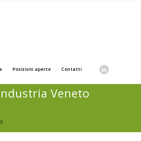
a
Posizioni aperte
Contatti
findustria Veneto
3.