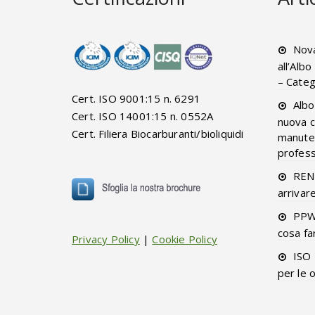
Nova
all’Alb
– Categ
Cert. ISO 9001:15 n. 6291
Albo
Cert. ISO 14001:15 n. 0552A
nuova c
Cert. Filiera Biocarburanti/bioliquidi
manuten
professi
RENT
arrivar
PPW
cosa fa
Privacy Policy
|
Cookie Policy
ISO 
per le 