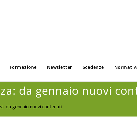
Formazione
Newsletter
Scadenze
Normativ
zza: da gennaio nuovi con
za: da gennaio nuovi contenuti.