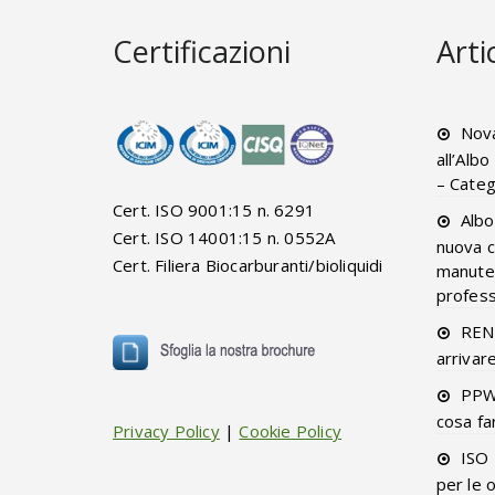
Certificazioni
Arti
Nova
all’Alb
– Categ
Cert. ISO 9001:15 n. 6291
Albo
Cert. ISO 14001:15 n. 0552A
nuova c
Cert. Filiera Biocarburanti/bioliquidi
manuten
professi
RENT
arrivar
PPW
cosa fa
Privacy Policy
|
Cookie Policy
ISO 
per le 