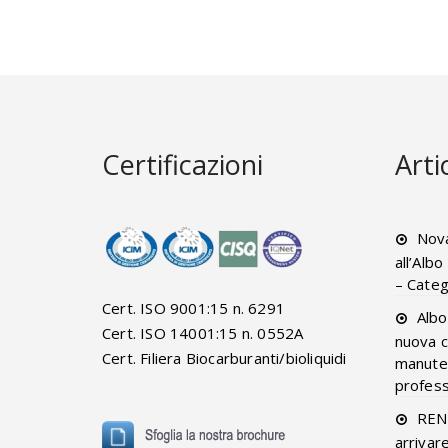
Certificazioni
Arti
Nova
all’Alb
– Categ
Cert. ISO 9001:15 n. 6291
Albo
Cert. ISO 14001:15 n. 0552A
nuova c
Cert. Filiera Biocarburanti/bioliquidi
manuten
professi
RENT
arrivar