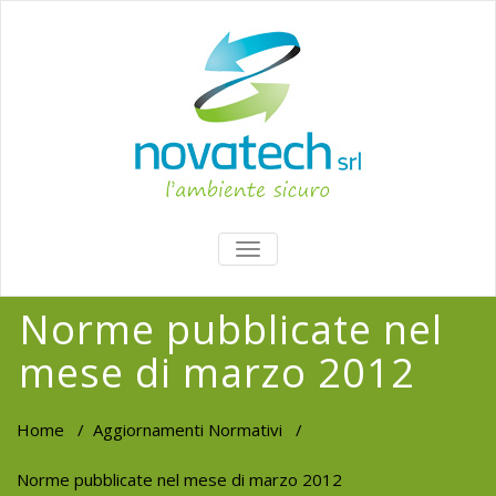
TOGGLE
NAVIGATION
Norme pubblicate nel
mese di marzo 2012
Home
/
Aggiornamenti Normativi
/
Norme pubblicate nel mese di marzo 2012