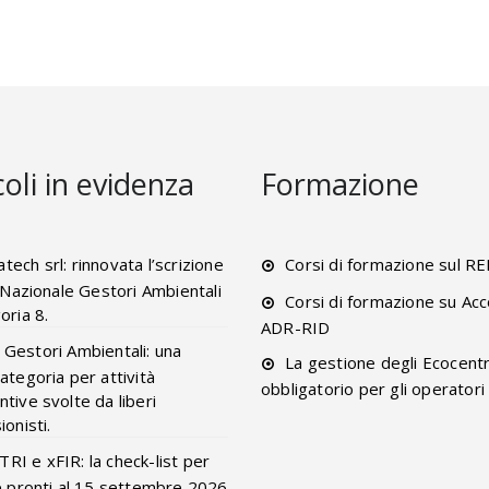
coli in evidenza
Formazione
tech srl: rinnovata l’scrizione
Corsi di formazione sul R
o Nazionale Gestori Ambientali
Corsi di formazione su Acc
oria 8.
ADR-RID
 Gestori Ambientali: una
La gestione degli Ecocentr
ategoria per attività
obbligatorio per gli operatori
tive svolte da liberi
onisti.
RI e xFIR: la check-list per
e pronti al 15 settembre 2026