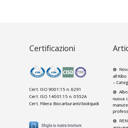
Certificazioni
Arti
Nova
all’Alb
– Categ
Cert. ISO 9001:15 n. 6291
Albo
Cert. ISO 14001:15 n. 0552A
nuova c
Cert. Filiera Biocarburanti/bioliquidi
manuten
professi
RENT
arrivar