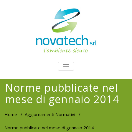
TOGGLE
NAVIGATION
Norme pubblicate nel
mese di gennaio 2014
Home
/
Aggiornamenti Normativi
/
Norme pubblicate nel mese di gennaio 2014