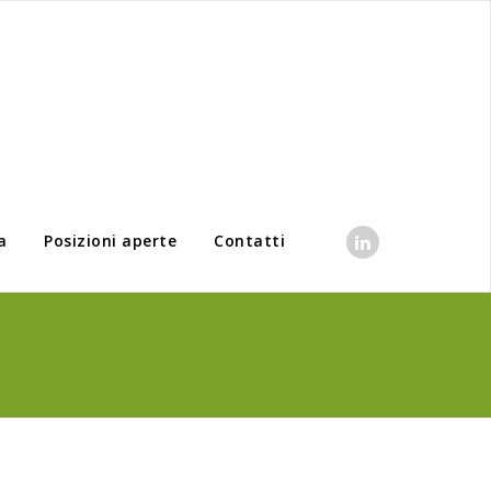
a
Posizioni aperte
Contatti
6