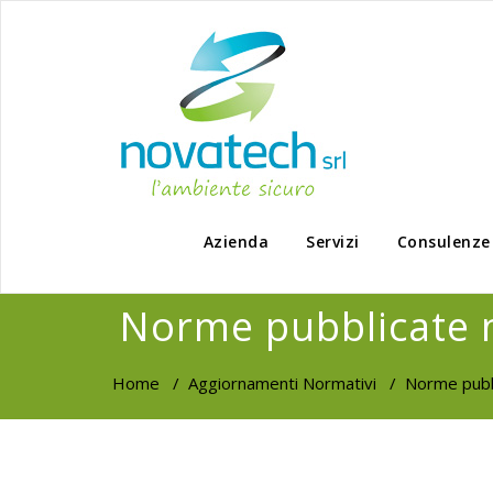
Azienda
Servizi
Consulenze
Norme pubblicate n
Home
/
Aggiornamenti Normativi
/
Norme pubb