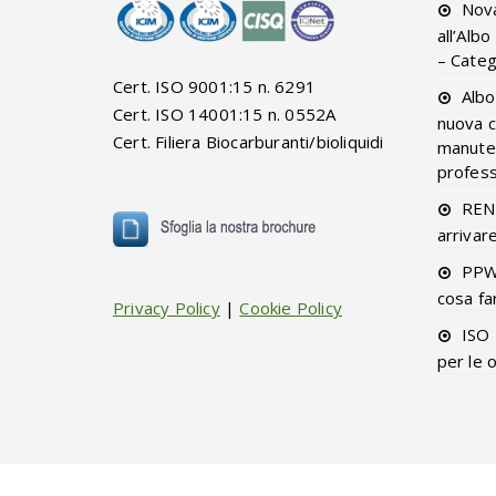
Nova
all’Alb
– Categ
Cert. ISO 9001:15 n. 6291
Albo
Cert. ISO 14001:15 n. 0552A
nuova c
Cert. Filiera Biocarburanti/bioliquidi
manuten
professi
RENT
arrivar
PPW
cosa fa
Privacy Policy
|
Cookie Policy
ISO 
per le 