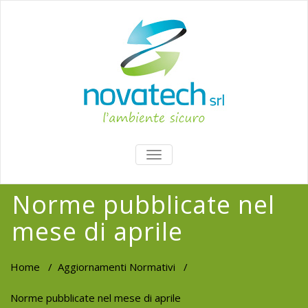
TOGGLE
NAVIGATION
Norme pubblicate nel
mese di aprile
Home
/
Aggiornamenti Normativi
/
Norme pubblicate nel mese di aprile