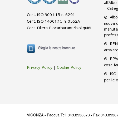
all’Alb
– Categ
Cert. ISO 9001:15 n. 6291
Albo
Cert. ISO 14001:15 n. 0552A
nuova c
Cert. Filiera Biocarburanti/bioliquidi
manuten
professi
RENT
arrivar
PPW
cosa fa
Privacy Policy
|
Cookie Policy
ISO 
per le 
VIGONZA - Padova Tel. 049.8936673 - Fax 049.89367