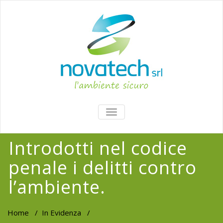
TOGGLE
NAVIGATION
Introdotti nel codice
penale i delitti contro
l’ambiente.
Home
/
In Evidenza
/