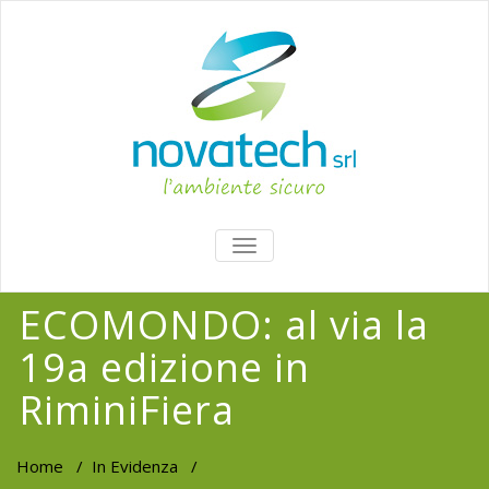
TOGGLE
NAVIGATION
ECOMONDO: al via la
19a edizione in
RiminiFiera
Home
/
In Evidenza
/