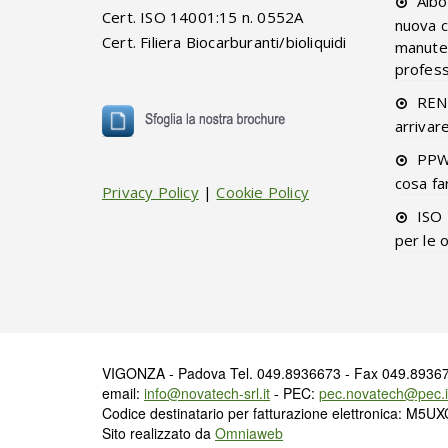
Albo
Cert. ISO 14001:15 n. 0552A
nuova c
Cert. Filiera Biocarburanti/bioliquidi
manuten
professi
RENT
arrivar
PPW
cosa fa
Privacy Policy
|
Cookie Policy
ISO 
per le 
VIGONZA - Padova Tel. 049.8936673 - Fax 049.89367
email:
info@novatech-srl.it
- PEC:
pec.novatech@pec.i
Codice destinatario per fatturazione elettronica: M5U
Sito realizzato da
Omniaweb