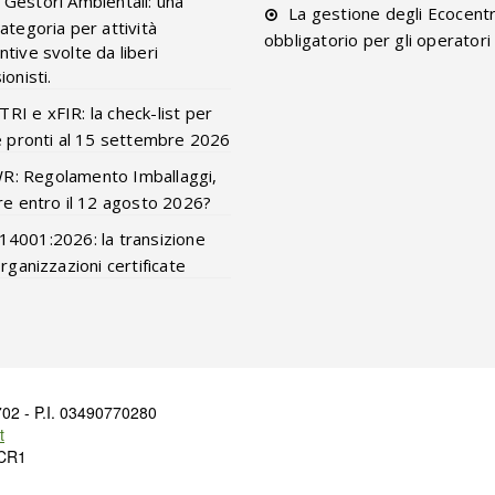
 Gestori Ambientali: una
La gestione degli Ecocentr
ategoria per attività
obbligatorio per gli operatori
tive svolte da liberi
onisti.
RI e xFIR: la check-list per
e pronti al 15 settembre 2026
R: Regolamento Imballaggi,
re entro il 12 agosto 2026?
14001:2026: la transizione
organizzazioni certificate
02 - P.I. 03490770280
t
XCR1