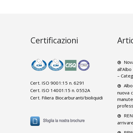
Certificazioni
Arti
Nova
all’Alb
– Categ
Cert. ISO 9001:15 n. 6291
Albo
Cert. ISO 14001:15 n. 0552A
nuova c
Cert. Filiera Biocarburanti/bioliquidi
manuten
professi
RENT
arrivar
PPW