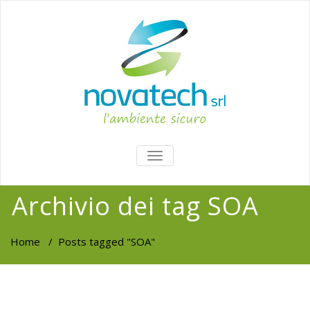
TOGGLE
NAVIGATION
Archivio dei tag SOA
Home
/
Posts tagged "SOA"